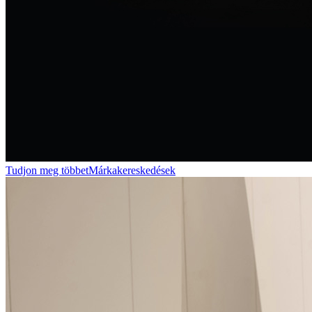
Tudjon meg többet
Márkakereskedések