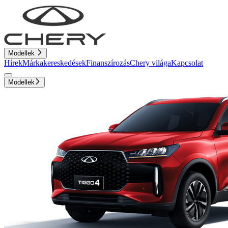
Modellek
Hírek
Márkakereskedések
Finanszírozás
Chery világa
Kapcsolat
Modellek