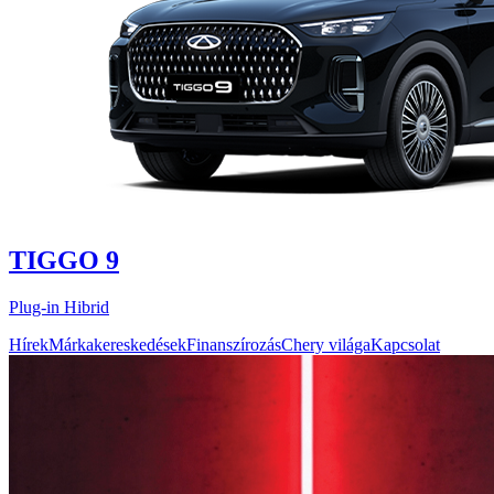
TIGGO 9
Plug-in Hibrid
Hírek
Márkakereskedések
Finanszírozás
Chery világa
Kapcsolat